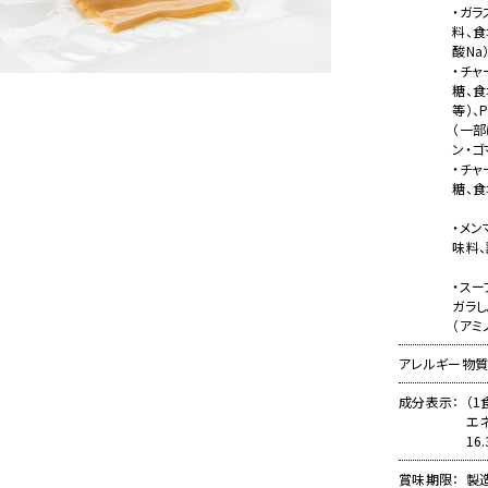
・ガラ
料、食
酸Na
・チャ
糖、食
等）、
（一部
ン・ゴ
・チャ
糖、食
・メン
味料、
・スー
ガラし
（アミ
アレルギー物
成分表示
（1
エネ
16
賞味期限
製