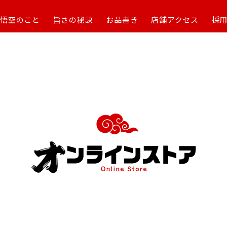
ン悟空のこと
旨さの秘訣
お品書き
店舗アクセス
採