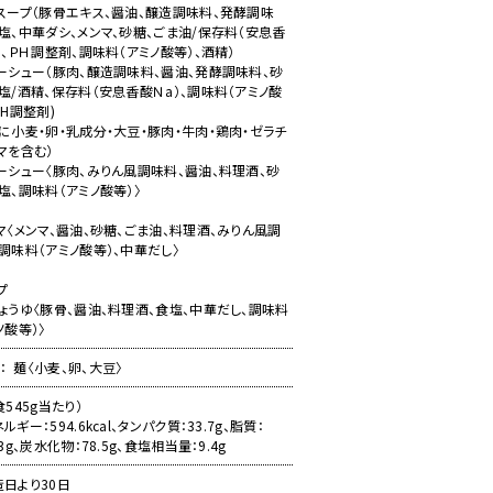
スープ（豚骨エキス、醤油、醸造調味料、発酵調味
塩、中華ダシ、メンマ、砂糖、ごま油/保存料（安息香
）、ＰＨ調整剤、調味料（アミノ酸等）、酒精）
ーシュー（豚肉、醸造調味料、醤油、発酵調味料、砂
塩/酒精、保存料（安息香酸Ｎa）、調味料（アミノ酸
PH調整剤)
に小麦・卵・乳成分・大豆・豚肉・牛肉・鶏肉・ゼラチ
マを含む）
ーシュー〈豚肉、みりん風調味料、醤油、料理酒、砂
塩、調味料（アミノ酸等）〉
マ〈メンマ、醤油、砂糖、ごま油、料理酒、みりん風調
調味料（アミノ酸等）、中華だし〉
プ
ょうゆ〈豚骨、醤油、料理酒、食塩、中華だし、調味料
ノ酸等）〉
質
麺〈小麦、卵、大豆〉
食545g当たり）
ルギー：594.6kcal、タンパク質：33.7g、脂質：
.3g、炭水化物：78.5g、食塩相当量：9.4g
造日より30日