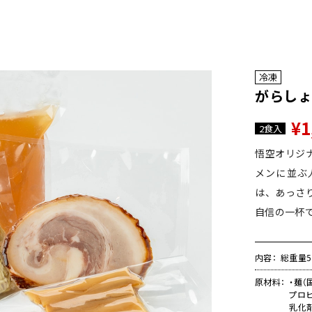
冷凍
がらしょ
¥1
2食入
悟空オリジ
メンに並ぶ
は、あっさ
自信の一杯
内容
総重量54
原材料
・麺（
プロピ
乳化剤