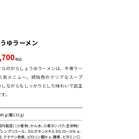
うゆラーメン
,700
税込
ナルのがらしょうゆラーメンは、牛骨ラー
人気メニュー。琥珀色のクリアなスープ
りしながらもしっかりとした味わいで店主
です。
5ｇ（麺132ｇ）
国内製造）（小麦粉、かん水、小麦タンパク、全卵粉/
レングリコール、カルボキンメチルセルロースＮａ、
、クチナシ色素、ピロリン酸Ｎａ、酵素、ビタミンＣ）